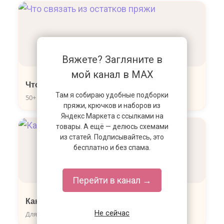
Вяжете? Загляните в
мой канал в MAX
Что связать из остатков пряжи
Там я собираю удобные подборки
50+ идей для дома, подарков и аксессуаров
пряжи, крючков и наборов из
Яндекс Маркета с ссылками на
товары. А ещё — делюсь схемами
из статей. Подписывайтесь, это
бесплатно и без спама.
Перейти в канал →
Как рассчитать петли
Не сейчас
Для любого изделия — свитера, шапки, носков